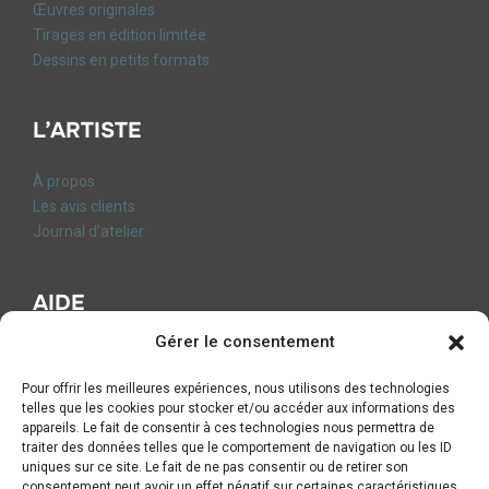
Œuvres originales
Tirages en édition limitée
Dessins en petits formats
L’ARTISTE
À propos
Les avis clients
Journal d’atelier
AIDE
Gérer le consentement
FAQ
Contact
Pour offrir les meilleures expériences, nous utilisons des technologies
CGV
telles que les cookies pour stocker et/ou accéder aux informations des
Mentions légales
appareils. Le fait de consentir à ces technologies nous permettra de
traiter des données telles que le comportement de navigation ou les ID
Livraison et Retours
uniques sur ce site. Le fait de ne pas consentir ou de retirer son
Formulaire de rétractation
consentement peut avoir un effet négatif sur certaines caractéristiques