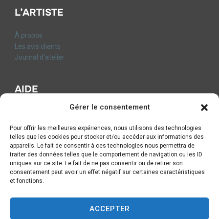
L’ARTISTE
À propos
Les avis clients
Journal d’atelier
AIDE
Gérer le consentement
FAQ
Contact
Pour offrir les meilleures expériences, nous utilisons des technologies
CGV
telles que les cookies pour stocker et/ou accéder aux informations des
Mentions légales
appareils. Le fait de consentir à ces technologies nous permettra de
traiter des données telles que le comportement de navigation ou les ID
Livraison et Retours
uniques sur ce site. Le fait de ne pas consentir ou de retirer son
Formulaire de rétractation
consentement peut avoir un effet négatif sur certaines caractéristiques
Politique de Confidentialité
et fonctions.
Politique de cookies (UE)
ACCEPTER