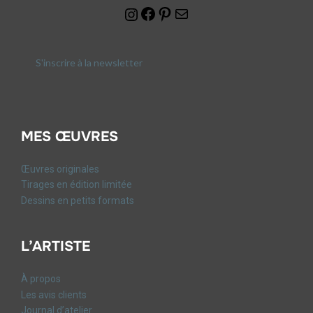
S'inscrire à la newsletter
MES ŒUVRES
Œuvres originales
Tirages en édition limitée
Dessins en petits formats
L’ARTISTE
À propos
Les avis clients
Journal d’atelier