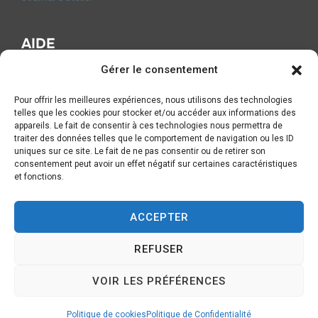
AIDE
Gérer le consentement
FAQ
Contact
Pour offrir les meilleures expériences, nous utilisons des technologies
CGV
telles que les cookies pour stocker et/ou accéder aux informations des
Mentions légales
appareils. Le fait de consentir à ces technologies nous permettra de
traiter des données telles que le comportement de navigation ou les ID
Livraison et Retours
uniques sur ce site. Le fait de ne pas consentir ou de retirer son
Formulaire de rétractation
consentement peut avoir un effet négatif sur certaines caractéristiques
Politique de Confidentialité
et fonctions.
Politique de cookies (UE)
ACCEPTER
REFUSER
Politique de Confidentialité
Copyright © 2026 Magali Lapeyre-Mirande
VOIR LES PRÉFÉRENCES
Inspiro Theme
par
WPZOOM
Politique de cookies
Politique de Confidentialité