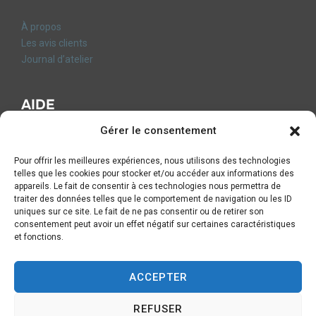
À propos
Les avis clients
Journal d’atelier
AIDE
Gérer le consentement
FAQ
Contact
Pour offrir les meilleures expériences, nous utilisons des technologies
CGV
telles que les cookies pour stocker et/ou accéder aux informations des
Mentions légales
appareils. Le fait de consentir à ces technologies nous permettra de
traiter des données telles que le comportement de navigation ou les ID
Livraison et Retours
uniques sur ce site. Le fait de ne pas consentir ou de retirer son
Formulaire de rétractation
consentement peut avoir un effet négatif sur certaines caractéristiques
Politique de Confidentialité
et fonctions.
Politique de cookies (UE)
ACCEPTER
REFUSER
Politique de Confidentialité