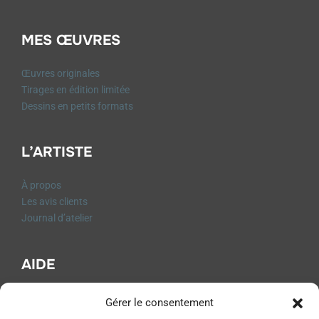
MES ŒUVRES
Œuvres originales
Tirages en édition limitée
Dessins en petits formats
L’ARTISTE
À propos
Les avis clients
Journal d’atelier
AIDE
FAQ
Gérer le consentement
Contact