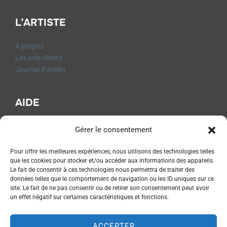
L’ARTISTE
À propos
Les avis clients
Journal d’atelier
AIDE
FAQ
Gérer le consentement
Contact
CGV
Pour offrir les meilleures expériences, nous utilisons des technologies telles
Mentions légales
que les cookies pour stocker et/ou accéder aux informations des appareils.
Le fait de consentir à ces technologies nous permettra de traiter des
Livraison et Retours
données telles que le comportement de navigation ou les ID uniques sur ce
Formulaire de rétractation
site. Le fait de ne pas consentir ou de retirer son consentement peut avoir
Politique de Confidentialité
un effet négatif sur certaines caractéristiques et fonctions.
Politique de cookies (UE)
ACCEPTER