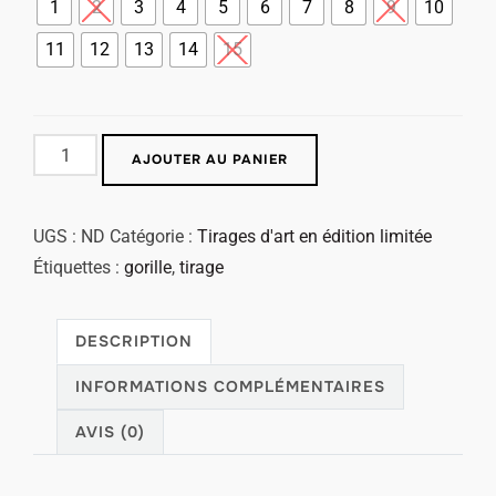
1
2
3
4
5
6
7
8
9
10
11
12
13
14
15
AJOUTER AU PANIER
UGS :
ND
Catégorie :
Tirages d'art en édition limitée
Étiquettes :
gorille
,
tirage
DESCRIPTION
INFORMATIONS COMPLÉMENTAIRES
AVIS (0)