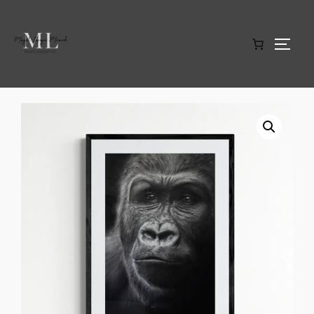
Accueil
/
Tirages d'art en édition limitée
/ Sérénité