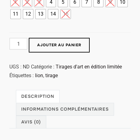
1
2
3
4
5
6
7
8
9
10
11
12
13
14
15
AJOUTER AU PANIER
UGS :
ND
Catégorie :
Tirages d'art en édition limitée
Étiquettes :
lion
,
tirage
DESCRIPTION
INFORMATIONS COMPLÉMENTAIRES
AVIS (0)