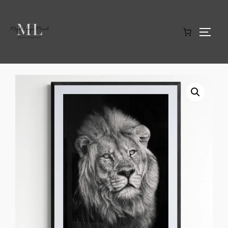
Accueil
/
Tirages d'art en édition limitée
/ Le Roi Lion